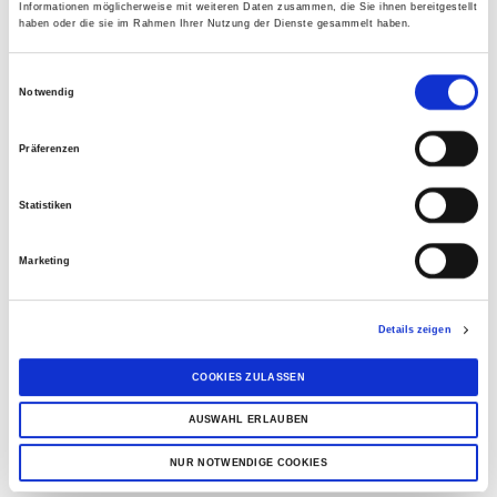
Informationen möglicherweise mit weiteren Daten zusammen, die Sie ihnen bereitgestellt
s des Benutzers für
haben oder die sie im Rahmen Ihrer Nutzung der Dienste gesammelt haben.
Cookies auf der
aktuellen Domäne.
E
Notwendig
i
elementor
mein-
Wird im
Bestän
n
invita.de
Zusammenhang
dig
Präferenzen
w
mit dem
i
WordPress-Theme
Statistiken
l
der Website
l
verwendet. Mit
Marketing
i
dem Cookie kann
g
der Website-
u
Eigentümer den
Details zeigen
n
Inhalt der Website
g
COOKIES ZULASSEN
in Echtzeit
s
implementieren
AUSWAHL ERLAUBEN
a
oder ändern.
u
NUR NOTWENDIGE COOKIES
s