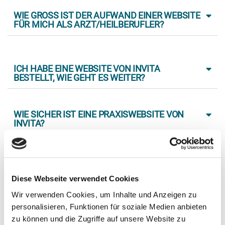
WIE GROSS IST DER AUFWAND EINER WEBSITE F
ÜR MICH ALS ARZT/HEILBERUFLER?
ICH HABE EINE WEBSITE VON INVITA
BESTELLT, WIE GEHT ES WEITER?
WIE SICHER IST EINE PRAXISWEBSITE VON
INVITA?
ICH HABE BEREITS EINE PRAXISWEBSITE,
KANN ICH INVITA TROTZDEM NUTZEN?
Diese Webseite verwendet Cookies
Wir verwenden Cookies, um Inhalte und Anzeigen zu
personalisieren, Funktionen für soziale Medien anbieten
WIE LANGE DAUERT ES BIS MEINE NEUE
zu können und die Zugriffe auf unsere Website zu
PRAXISWEBSITE ONLINE IST?