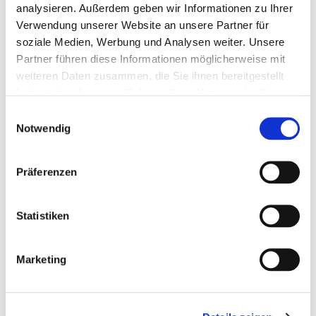
analysieren. Außerdem geben wir Informationen zu Ihrer
Verwendung unserer Website an unsere Partner für
soziale Medien, Werbung und Analysen weiter. Unsere
WIE IST DIE VERTRAGSLAUFZEIT BEI INVITA?
Partner führen diese Informationen möglicherweise mit
weiteren Daten zusammen, die Sie ihnen bereitgestellt
haben oder die sie im Rahmen Ihrer Nutzung der Dienste
WIE SICHERE ICH MEINE PRAXISWEBSEITE
gesammelt haben.
E
RECHTLICH AB?
Notwendig
i
n
w
Präferenzen
i
WAS NÜTZT MIR EINE EIGENE
PRAXISWEBSEITE?
l
l
Statistiken
i
UNTERSTÜTZT MICH EINE PRAXISWEBSEITE
g
Marketing
WÄHREND DER COVID-19-PANDEMIE?
u
n
g