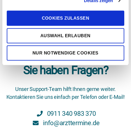
Details zeigen
s
DIE COVID-19-PANDEMIE IST AUCH AN MEINER
a
PRAXIS NICHT FINANZIELL SPURLOS
VORBEIGEGANGEN. WIE KANN ICH MEINE
u
COOKIES ZULASSEN
WEBSEITE EINFACH FINANZIEREN?
s
w
AUSWAHL ERLAUBEN
a
Jetzt Angebot anfordern!
h
l
NUR NOTWENDIGE COOKIES
Sie haben Fragen?
Unser Support-Team hilft Ihnen gerne weiter.
Kontaktieren Sie uns einfach per Telefon oder E-Mail!
0911 340 983 370
info@arzttermine.de